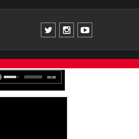
00:00
tor
Use
las
flechas
Arriba/Abajo