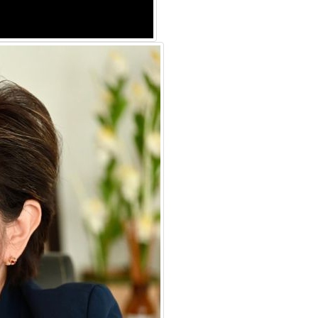
para
subir
o
bajar
el
volumen.