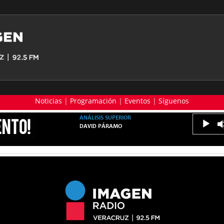
Noticias
|
Programación
|
Eventos
|
Síguenos
ANÁLISIS SUPERIOR
DAVID PÁRAMO
Reproduc
de
audio